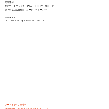
同時開催
茨木アートブックフェア by THE COPY TRAVELERS
茨木市福祉文化会館（オークシアター）4F
instagram
https://www.instagram.com/iabf.tct2025
アートと歩く、出会う
Museum Garden Matsuzakaya 2025