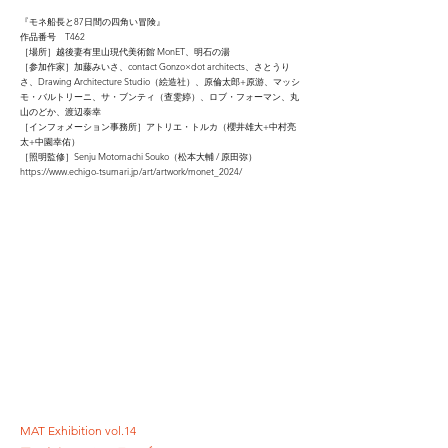
『モネ船長と87日間の四角い冒険』
作品番号 T462
［場所］越後妻有里山現代美術館 MonET、明石の湯
［参加作家］加藤みいさ、contact Gonzo×dot architects、さとうり
さ、Drawing Architecture Studio（絵造社）、原倫太郎+原游、マッシ
モ・バルトリーニ、サ・ブンティ（查雯婷）、ロブ・フォーマン、丸
山のどか、渡辺泰幸
［インフォメーション事務所］アトリエ・トルカ（櫻井雄大+中村亮
太+中園幸佑）
［照明監修］Senju Motomachi Souko（松本大輔 / 原田弥）
https://www.echigo-tsumari.jp/art/artwork/monet_2024/
MAT Exhibition vol.14