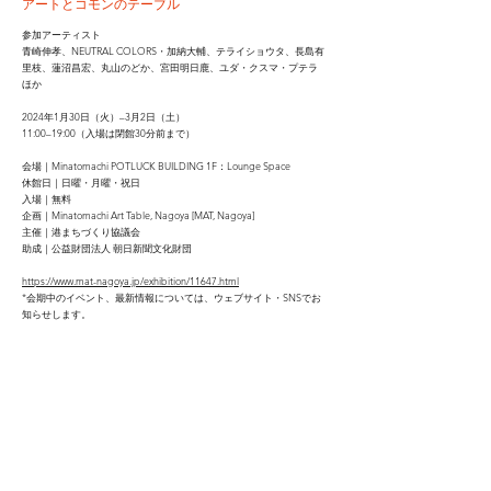
アートとコモンのテーブル
参加アーティスト
青崎伸孝、NEUTRAL COLORS・加納大輔、テライショウタ、長島有
里枝、蓮沼昌宏、丸山のどか、宮田明日鹿、ユダ・クスマ・プテラ
ほか
2024年1月30日（火）–3月2日（土）
11:00–19:00（入場は閉館30分前まで）
会場｜Minatomachi POTLUCK BUILDING 1F：Lounge Space
休館日｜日曜・月曜・祝日
入場｜無料
企画｜Minatomachi Art Table, Nagoya [MAT, Nagoya]
主催｜港まちづくり協議会
助成｜公益財団法人 朝日新聞文化財団
https://www.mat-nagoya.jp/exhibition/11647.html
*会期中のイベント、最新情報については、ウェブサイト・SNSでお
知らせします。