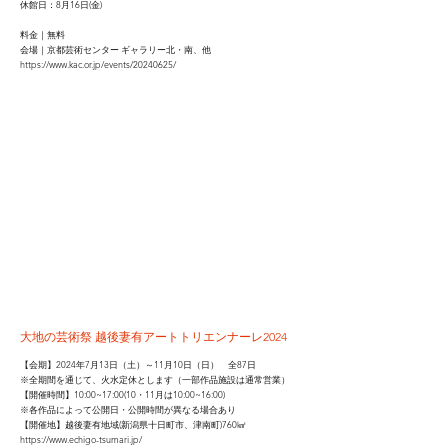
休館日：8月16日(金)
料金｜無料
​会場｜京都芸術センター ギャラリー北・南、他
https://www.kac.or.jp/events/20240625/
大地の芸術祭 越後妻有アートトリエンナーレ2024
【会期】2024年7月13日（土）～11月10日（日） 全87日
※全期間を通じて、火水定休とします（一部作品施設は通常営業）
【開催時間】10:00~17:00(10・11月は10:00~16:00)
※各作品によって公開日・公開時間が異なる場合あり
【開催地】越後妻有地域(新潟県十日町市、津南町)760㎢
https://www.echigo-tsumari.jp/