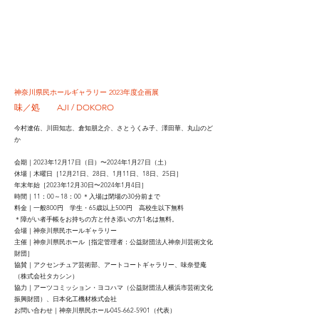
神奈川県民ホールギャラリー 2023年度企画展
味／処 AJI /
DOKORO
今村遼佑、川田知志、倉知朋之介、さとうくみ子、澤田華、丸山のど
か
会期｜2023年12月17日（日）〜2024年1月27日（土）
休場｜木曜日［12月21日、28日、1月11日、18日、25日］
年末年始［2023年12月30日〜2024年1月4日］
時間｜11：00～18：00 ＊入場は閉場の30分前まで
料金｜一般800円 学生・65歳以上500円 高校生以下無料
＊障がい者手帳をお持ちの方と付き添いの方1名は無料。
会場｜神奈川県民ホールギャラリー
主催｜神奈川県民ホール［指定管理者：公益財団法人神奈川芸術文化
財団］
協賛｜アクセンチュア芸術部、アートコートギャラリー、味奈登庵
（株式会社タカシン）
協力｜アーツコミッション・ヨコハマ（公益財団法人横浜市芸術文化
振興財団）、日本化工機材株式会社
お問い合わせ｜神奈川県民ホール045-662-5901（代表）