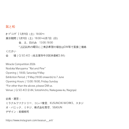
​鼠と松
ｵｰﾌﾟﾆﾝｸﾞ｜5月9日（土）18:00〜
展示期間｜5月9日（土）18:00〜6月7日（日）
金、土、日のみ 13:00-18:00
*上記以外の曜日にご来訪希望の場合はDM等で直接ご連絡
ください
会 場｜Q SO-KO（名古屋市中川区外新町2-84）
Miracle Competition 2026
Nodoka Maruyama “Rat and Pine”
Opening｜18:00, Saturday 9 May
Exhibition Period｜9 May (18:00 onwards) to 7 June
Opening Hours｜13:00-18:00, Friday-Sunday
*For other than the above, please DM us.
Venue｜Q SO-KO (2-84, Sotoshincho, Nakagawa-ku, Nagoya)
企画・運営：
ミラクルファクトリー、コシバ食堂、KUSUNOKI WORKS、スタジ
オ・パニック、ミヤジ、株式会社青空、SEASUN
デザイン：前畑裕司
https://www.instagram.com/seasun__art/