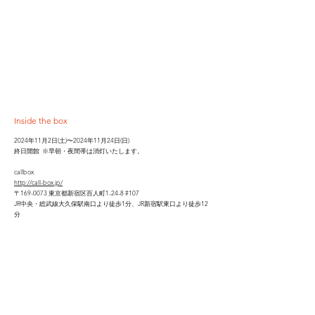
Inside the box
2024年11月2日(土)〜2024年11月24日(日)
終日開館 ※早朝・夜間帯は消灯いたします。
callbox
http://call-box.jp/
〒169-0073 東京都新宿区百人町1-24-8 #107
JR中央・総武線大久保駅南口より徒歩1分、JR新宿駅東口より徒歩12
分