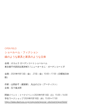
OPEN FIELD
ショールーム・フィクション
線のような家具と家具のような立体
会場：オカムラ ガーデンコートショールーム
東京都千代田区紀尾井町4-1ニューオータニ・ガーデンコート3F
会期：2024年9月13日（金）- 27日（金）10:00～17:00（日曜祝日休
館）
作家：山田紗子（建築家）, 丸山のどか（アーティスト）
企画：五十嵐太郎
関連イベント：トークイベント2024年9月14日（土）15:00～16:00
学生ワークショップ 2024年9月18日（水）15:00〜17:00
https://www.okamura.co.jp/corporate/special_site/event/openfield/