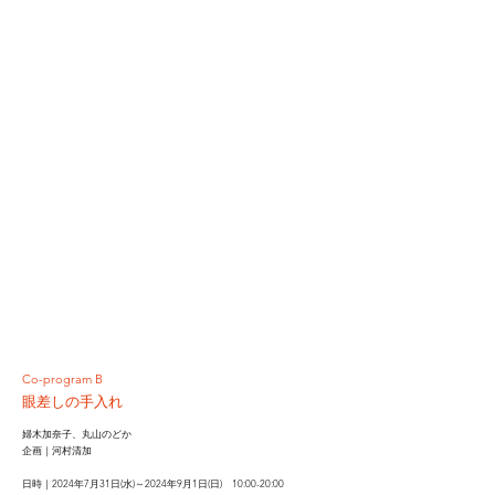
Co-program B
眼差しの手入れ
婦木加奈子、丸山のどか
企画｜河村清加
日時｜2024年7月31日(水)～2024年9月1日(日) 10:00-20:00