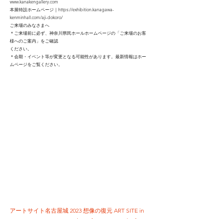
www.kanakengallery.com
本展特設ホームページ｜https://exhibition.kanagawa-
kenminhall.com/aji-dokoro/
ご来場のみなさまへ
＊ご来場前に必ず、神奈川県民ホールホームページの「ご来場のお客
様へのご案内」をご確認
ください。
＊会期・イベント等が変更となる可能性があります。最新情報はホー
ムページをご覧ください。
アートサイト名古屋城 2023 想像の復元 ART SITE in