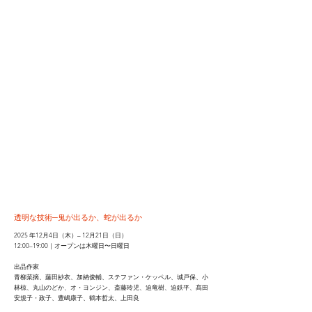
透明な技術─鬼が出るか、蛇が出るか
2025 年12月4日（木）– 12月21日（日）
12:00–19:00｜オープンは木曜日〜日曜日
出品作家
青柳菜摘、藤田紗衣、加納俊輔、ステファン・ケッペル、城戸保、小
林椋、丸山のどか、オ・ヨンジン、斎藤玲児、迫竜樹、迫鉄平、髙田
安規子・政子、豊嶋康子、鶴本哲太、上田良