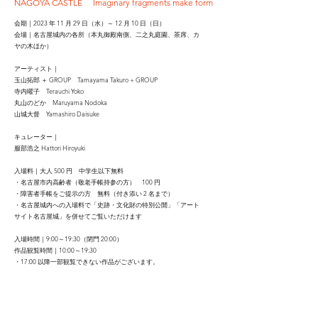
NAGOYA CASTLE Imaginary fragments make form
会期｜2023 年 11 月 29 日（水）～ 12 月 10 日（日）
会場｜名古屋城内の各所（本丸御殿南側、二之丸庭園、茶席、カ
ヤの木ほか）
アーティスト｜
玉山拓郎 ＋ GROUP Tamayama Takuro + GROUP
寺内曜子 Terauchi Yoko
丸山のどか Maruyama Nodoka
山城大督 Yamashiro Daisuke
キュレーター｜
服部浩之 Hattori Hiroyuki
入場料｜大人 500 円 中学生以下無料
・名古屋市内高齢者（敬老手帳持参の方） 100 円
・障害者手帳をご提示の方 無料（付き添い 2 名まで）
・名古屋城内への入場料で「史跡・文化財の特別公開」「アート
サイト名古屋城」を併せてご覧いただけます
入場時間｜9:00～19:30（閉門 20:00）
作品観覧時間｜10:00～19:30
・17:00 以降一部観覧できない作品がございます。
・本丸御殿への入場は 9:00 より 19:00（閉門の 1 時間前）まで
・西の丸御蔵城宝館、乃木倉庫への入館は 9:00 より 16:00 まで
・天守閣には現在入場できません 公式サイト｜
https://nagoyajo.art/