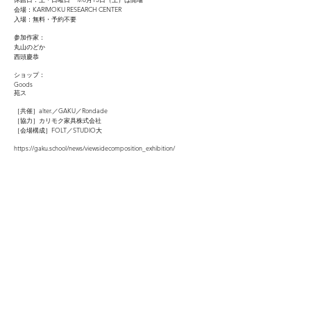
会場：KARIMOKU RESEARCH CENTER
入場：無料・予約不要
参加作家：
丸山のどか
西頭慶恭
ショップ：
Goods
苑ス
［共催］alter.／GAKU／Rondade
［協力］カリモク家具株式会社
［会場構成］FOLT／STUDIO大
https://gaku.school/news/viewsidecomposition_exhibition/