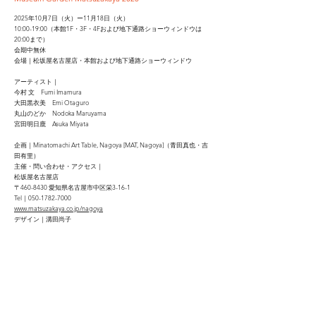
2025年10月7日（火）ー11月18日（火）
10:00-19:00（本館1F・3F・4Fおよび地下通路ショーウィンドウは
20:00まで）
会期中無休
会場｜松坂屋名古屋店・本館および地下通路ショーウィンドウ
アーティスト｜
今村 文 Fumi Imamura
大田黒衣美 Emi Otaguro
丸山のどか Nodoka Maruyama
宮田明日鹿 Asuka Miyata
企画｜Minatomachi Art Table, Nagoya [MAT, Nagoya]（青田真也・吉
田有里）
主催・問い合わせ・アクセス｜
松坂屋名古屋店
〒460-8430 愛知県名古屋市中区栄3-16-1
Tel｜050-1782-7000
www.matsuzakaya.co.jp/nagoya
デザイン｜溝田尚子