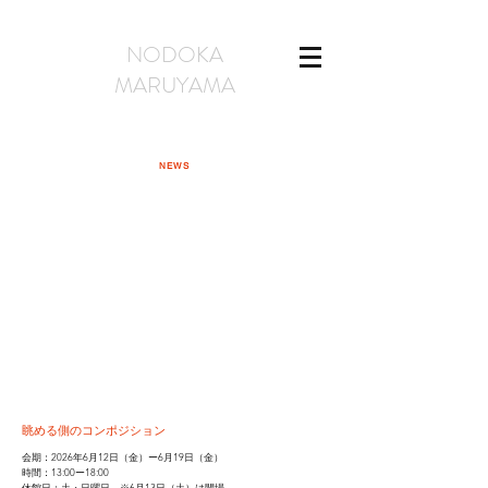
NODOKA
MARUYAMA
NEWS
眺める側のコンポジション
会期：2026年6月12日（金）ー6月19日（金）
時間：13:00ー18:00
休館日：土・日曜日 ※6月13日（土）は開場